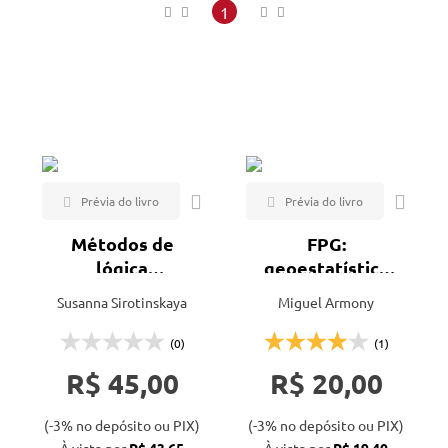
Maior preço
1
Menor preço
Mais vendidos
Lançamentos
Métodos de
FPG:
lógica
geoestatística
matemática em
paramétrica de
Susanna Sirotinskaya
Miguel Armony
geociências
campo
(0)
(1)
R$ 45,00
R$ 20,00
(-3% no depósito ou PIX)
(-3% no depósito ou PIX)