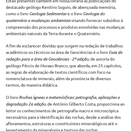
Estão presentes também em nossa livraria as publicações do
destacado geólogo Kenitiro Suguio, de abençoada memória,
como o livro
Geologia Sedimentar
e o livro
Geologia do
quaternário e mudanças ambientais
visando fornecer subsídios à
compreensão dos processos e produtos envolvidas nas mudanças
ambientais naturais da Terra durante o Quaternário.
A fim de esclarecer dúvidas que surgem na redação de trabalhos
acadêmicos ou técnicos na área de Geociências é o livro
Guia de
redação para a área de Geociências - 2ª edição
, de autoria do
geólogo Pércio de Moraes Branco, que aborda, em 25 capítulos,
as regras de elaboração de textos científicos com foco na
nomenclatura de minerais, além da pronúncia de diversos
termos, de maneira didática.
O livro
Rochas ígneas e metamórficas: petrografia, aplicações e
degradação 2a edição
,
de Antônio Gilberto Costa, proporciona ao
leitor os conhecimentos de petrografia macro e microscópica
necessários para a identificação das rochas, desde a análise dos
afloramentos, estruturas e constituintes mineralógicos até o
levantamento da mineralogia e textura das rochas.