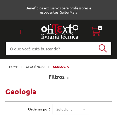
Benefícios exclusivos para professores e
estudantes.
Saiba Mais
0
HOME
GEOCIÊNCIAS
GEOLOGIA
Filtros
Geologia
Geologia (2)
UFRGS (2)
Ordenar por:
Selecione