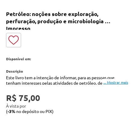
Petróleo: noções sobre exploração,
perfuração, produção e microbiologia -
Impresso
Disponível em:
Este livro tem a intenção de informar, para as pessoas que
tenham interesses pelas atividades de petróleo, de como se
desenvolvem as atividades para a sua produção. Assim, são dadas
noções sobre a Geologia, que localiza onde podem estar as
R$ 75,00
jazidas de óleo/gás como são feitas as perfurações para verificar
a existência destes fluidos, e depois de sua descoberta, como
À vista por
podem ser produzidos.
(
-3%
no depósito ou PIX)