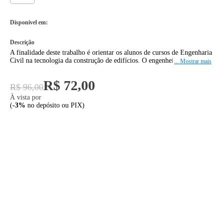
Disponível em:
A finalidade deste trabalho é orientar os alunos de cursos de Engenharia
Civil na tecnologia da construção de edifícios. O engenheiro deverá
estar na obra em contato permanente com os operários, mestre e
encarregado e, para poder mandar, é preciso saber, não há necessidade
R$ 72,00
de executar, mas de conhecer a perfeita tecnologia da execução nos seus
R$ 96,00
mínimos detalhes e não no âmbito geral.
À vista por
(
-3%
no depósito ou PIX)