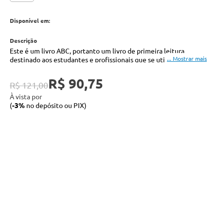
Disponível em:
Este é um livro ABC, portanto um livro de primeira leitura
destinado aos estudantes e profissionais que se utilizam da
topografia, ou seja, tecnólogos, arquitetos e engenheiros.
R$ 90,75
R$ 121,00
À vista por
(
-3%
no depósito ou PIX)