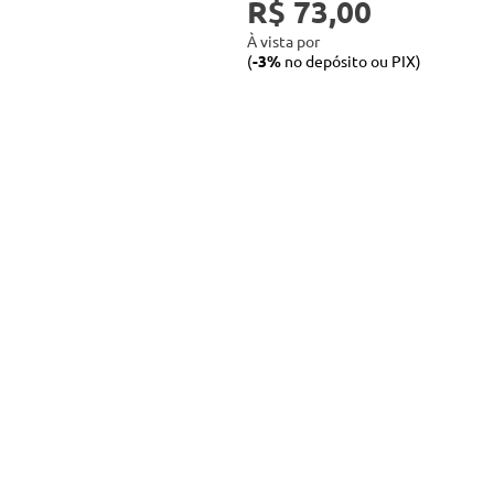
R$ 73,00
À vista por
(
-3%
no depósito ou PIX)