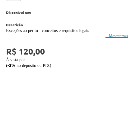
Disponível em:
Exceções ao perito - conceitos e requisitos legais
Fases processuais - decisões e intervenções por perito
R$ 120,00
Modelos de recursos - minuta e contraminuta de agravo
Razões e contrarrazões de apelação com acórdãos
À vista por
-3%
(
no depósito ou PIX)
Defesa pelo perito