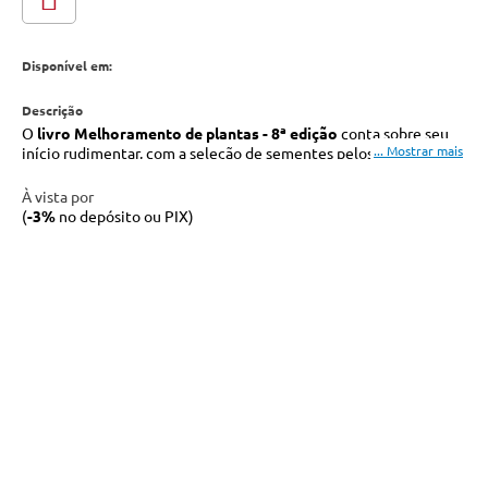
Disponível em:
O
livro Melhoramento de plantas - 8ª edição
conta sobre seu
início rudimentar, com a seleção de sementes pelos primeiros
agricultores, às mais novas técnicas com o uso da biotecnologia,
como marcadores moleculares, sequenciamento de DNA e
À vista por
engenharia genética.
(
-3%
no depósito ou PIX)
O melhoramento genético de plantas tem sido uma importante
estratégia para o aumento da produtividade de forma
sustentável.
Os objetivos do melhoramento genético de plantas estão
ligados à nossa própria sobrevivência face ao crescimento
populacional na Terra. Capacitar as plantas a resistir a doenças e
insetos, incrementar sua qualidade nutricional, adaptá-las a
tolerar condições adversas de clima e solo e elevar sua
produtividade são destacados entre outras aplicações.
O
livro Melhoramento de plantas
aborda os principais temas
relacionados ao melhoramento prático, com destaque para