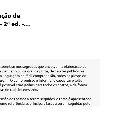
ação de
 2ª ed. -
 irá adentrar nos segredos que envolvem a elaboração de
de pequeno ou de grande porte, de caráter público ou
em linguagem de fácil compreensão, todos os passos do
rdim. O compromisso é informar e capacitar o leitor,
possível criar jardins para todos os gostos, e de forma
ras de cada interessado.
ensão dos passos a serem seguidos, o tema é apresentado
omo referência as principais fases a serem seguidas pelo
reliminar, o anteprojeto e o projeto definitivo. Reservou-
o orçamento do jardim a ser implantado, onde questões