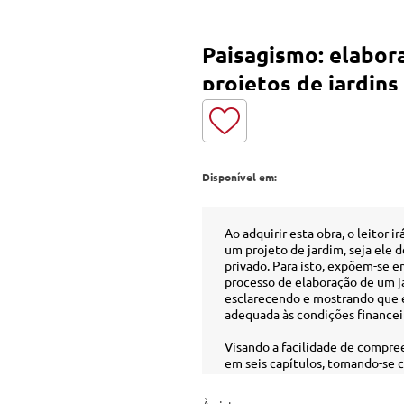
Paisagismo: elabor
projetos de jardins -
Impresso
Disponível em:
Ao adquirir esta obra, o leitor
um projeto de jardim, seja ele 
privado. Para isto, expõem-se 
processo de elaboração de um ja
esclarecendo e mostrando que é 
adequada às condições financei
Visando a facilidade de compre
em seis capítulos, tomando-se c
paisagista, tais como: o plano p
se um capítulo especial sobre 