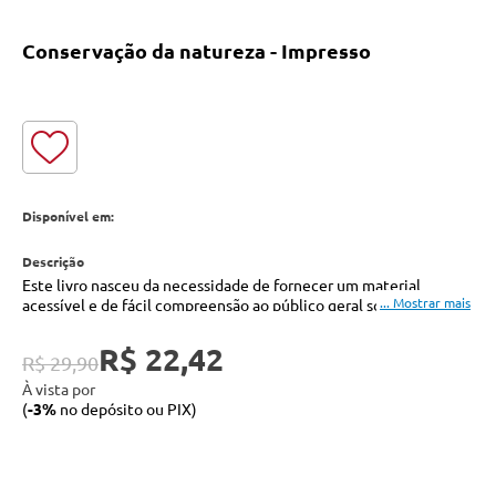
Conservação da natureza - Impresso
Disponível em:
Este livro nasceu da necessidade de fornecer um material
acessível e de fácil compreensão ao público geral sobre os
principais temas relativos à conservação na natureza e à questão
ambiental.
R$ 22,42
R$ 29,90
Tal preocupação torna-se ainda mais relevante quando se
À vista por
considera as graves agressões aos recursos naturais e as formas
(
-3%
no depósito ou PIX)
equivocadas com que são tratados. Essa situação pode até
ameaçar a sobrevivência da humanidade na Terra.
Por isso, os riscos ambientais – ao lado dos problemas