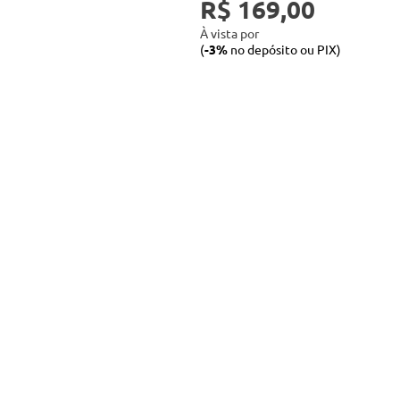
R$ 169,00
À vista por
(
-3%
no depósito ou PIX)