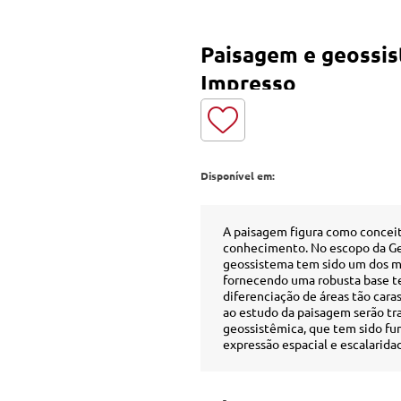
Paisagem e geossis
Impresso
Disponível em:
A paisagem figura como conceit
conhecimento. No escopo da Geog
geossistema tem sido um dos ma
fornecendo uma robusta base t
diferenciação de áreas tão cara
ao estudo da paisagem serão tra
geossistêmica, que tem sido f
expressão espacial e escalarida