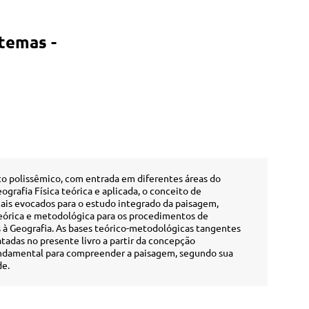
temas -
o polissêmico, com entrada em diferentes áreas do
rafia Física teórica e aplicada, o conceito de
is evocados para o estudo integrado da paisagem,
eórica e metodológica para os procedimentos de
s à Geografia. As bases teórico-metodológicas tangentes
tadas no presente livro a partir da concepção
undamental para compreender a paisagem, segundo sua
de.