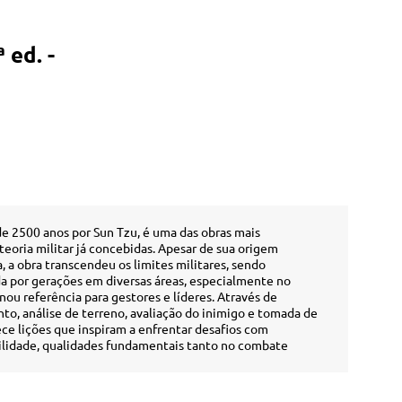
 ed. -
 de 2500 anos por Sun Tzu, é uma das obras mais
teoria militar já concebidas. Apesar de sua origem
, a obra transcendeu os limites militares, sendo
 por gerações em diversas áreas, especialmente no
ou referência para gestores e líderes. Através de
o, análise de terreno, avaliação do inimigo e tomada de
ece lições que inspiram a enfrentar desafios com
ibilidade, qualidades fundamentais tanto no combate
izada nesta edição, foi a primeira versão canônica a ser