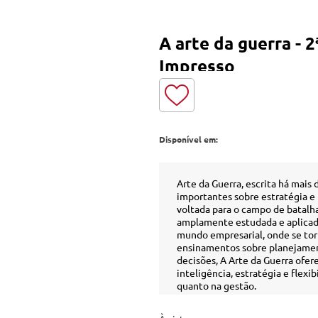
A arte da guerra - 2ª
Impresso
Disponível em:
Arte da Guerra, escrita há mais
importantes sobre estratégia e 
voltada para o campo de batalha
amplamente estudada e aplicada
mundo empresarial, onde se torn
ensinamentos sobre planejament
decisões, A Arte da Guerra ofer
inteligência, estratégia e flex
quanto na gestão.
A tradução de Lionel Giles, util