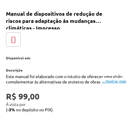
Manual de dispositivos de redução de
riscos para adaptação às mudanças
climáticas - Impresso
Disponível em:
Este manual foi elaborado com o intuito de oferecer uma visão
complementar às alternativas de projetos de obras voltadas à
mitigação dos processos geodinâmicos que afetam áreas
urbanas, rurais e regiões de risco, não só no Vale do Paraíba, mas
R$ 99,00
para todos os municípios brasileiros que podem se beneficiar
destas proposições, usando-as em projetos para melhor se
À vista por
adaptarem às mudanças climáticas.
(
-3%
no depósito ou PIX)
Elaborado por profissionais das áreas de arquitetura e urbanismo,
geologia e engenharia, este material visa apoiar as práticas de
planejamento urbano, regularização fundiária e mapeamento de