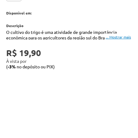
Disponível em:
O cultivo do trigo é uma atividade de grande importância
econômica para os agricultores da região sul do Brasil. Esta obra
tem o objetivo de mostrar como obter sucesso em tomadas de
decisão ou aplicações de fertilizantes, manejar a adubação
R$ 19,90
nitrogenada para a cultura do trigo com a utilização de veículo
aéreo não tripulado, influenciando em tomadas de decisão
À vista por
rápidas e com facilidade, visando à sustentabilidade do sistema
(
-3%
no depósito ou PIX)
de produção.