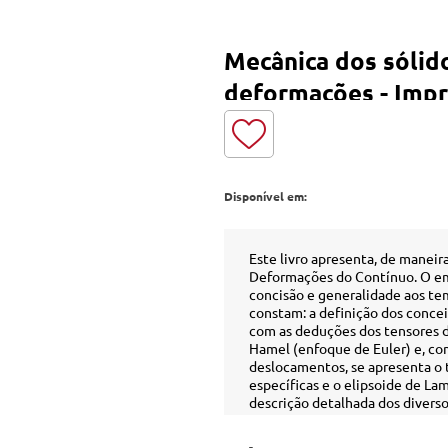
Mecânica dos sólid
deformações - Imp
Disponível em:
Este livro apresenta, de maneira
Deformações do Contínuo. O emp
concisão e generalidade aos te
constam: a definição dos concei
com as deduções dos tensores 
Hamel (enfoque de Euler) e, co
deslocamentos, se apresenta o 
específicas e o elipsoide de La
descrição detalhada dos diverso
definições das deformações espe
associadas aos dois sistemas ref