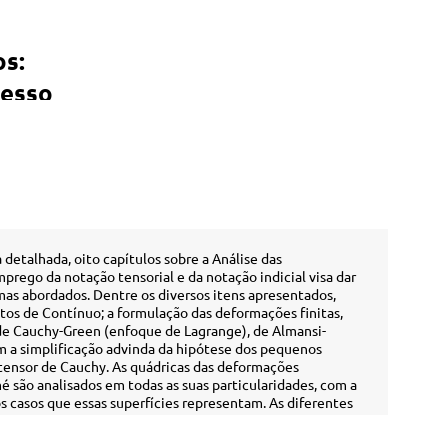
os:
resso
 detalhada, oito capítulos sobre a Análise das
rego da notação tensorial e da notação indicial visa dar
mas abordados. Dentre os diversos itens apresentados,
tos de Contínuo; a formulação das deformações finitas,
de Cauchy-Green (enfoque de Lagrange), de Almansi-
m a simplificação advinda da hipótese dos pequenos
tensor de Cauchy. As quádricas das deformações
mé são analisados em todas as suas particularidades, com a
s casos que essas superfícies representam. As diferentes
cíficas são unificadas em expressões tensoriais,
erenciais, material e espacial. Os campos das