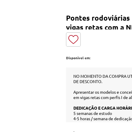
Pontes rodoviárias
vigas retas com a 
2020 - Curso
Disponível em:
NO MOMENTO DA COMPRA UT
DE DESCONTO.
Apresentar os modelos e conce
em vigas retas com perfis I de
DEDICAÇÃO E CARGA HORÁRI
5 semanas de estudo
4-5 horas / semana de dedicaçã
10 horas de vídeoaulas
Material para download