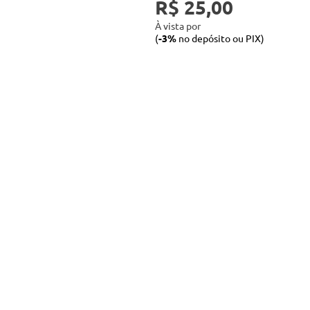
R$ 25,00
entre outras.
À vista por
(
-3%
no depósito ou PIX)