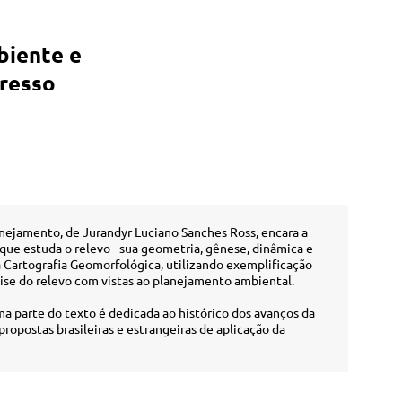
biente e
resso
ejamento, de Jurandyr Luciano Sanches Ross, encara a
que estuda o relevo - sua geometria, gênese, dinâmica e
à Cartografia Geomorfológica, utilizando exemplificação
lise do relevo com vistas ao planejamento ambiental.
ma parte do texto é dedicada ao histórico dos avanços da
propostas brasileiras e estrangeiras de aplicação da
a com objetividade e clareza, é recomendada para alunos e
ia, Geografia, Agronomia, Ecologia, Engenharia Florestal,