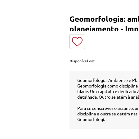
Geomorfologia: am
planejamento - Imp
Disponível em:
Geomorfologia: Ambiente e Plan
Geomorfologia como disciplina 
idade. Um capítulo é dedicado 
detalhada. Outro se atém à aná
Para circunscrever o assunto, u
disciplina e outra se detém nas 
Geomorfologia.
Obra pioneira no Brasil, escrit
professores nas áreas de Geolog