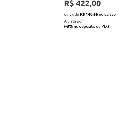
R$ 422,00
também para estudantes e profi
arquitetos, advogados, biólogo
sociólogos, entre outros), além
ou
3
x
de
R$ 140,66
importância e atualidade.
À vista por
(
-3%
no depósito ou PIX)