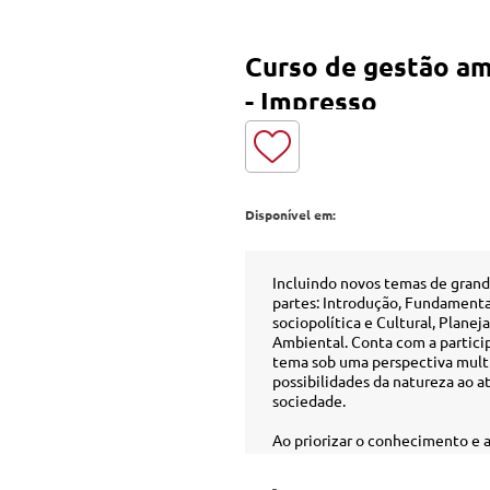
Curso de gestão amb
- Impresso
Disponível em:
Incluindo novos temas de grande
partes: Introdução, Fundament
sociopolítica e Cultural, Plan
Ambiental. Conta com a particip
tema sob uma perspectiva multi
possibilidades da natureza ao 
sociedade.
Ao priorizar o conhecimento e 
soluções no intuito de melhora
vida da sociedade, esta obra se