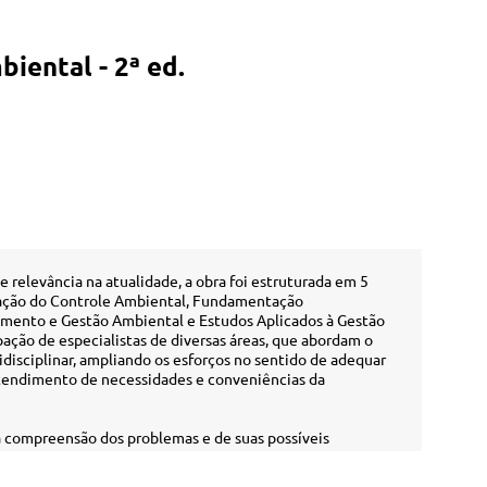
iental - 2ª ed.
 relevância na atualidade, a obra foi estruturada em 5
ação do Controle Ambiental, Fundamentação
ejamento e Gestão Ambiental e Estudos Aplicados à Gestão
ação de especialistas de diversas áreas, que abordam o
disciplinar, ampliando os esforços no sentido de adequar
atendimento de necessidades e conveniências da
a compreensão dos problemas e de suas possíveis
r o meio ambiente e, consequentemente, a qualidade de
 torna de relevância não somente para especialistas, mas