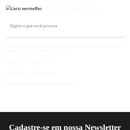
Deixe a busca menos específica.
Caso ainda possua alguma dúvida ou precise de ajuda, entre em contato
conosco através de nossos canais de SAC:
(11) 3085-7933
Telefone:
(11) 96843-3863
Whatsapp:
atendimento@ofitexto.com.br
E-mail:
Cadastre-se em nossa Newsletter