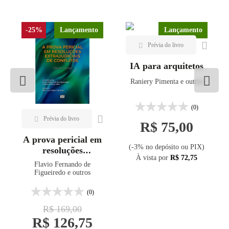
-25%
Lançamento
Lançamento
IA para arquitetos
Raniery Pimenta e outros
(0)
R$ 75,00
A prova pericial em
(-3% no depósito ou PIX)
resoluções
À vista por
R$ 72,75
extrajudiciais de
Flavio Fernando de
conflitos
Figueiredo e outros
(0)
R$ 169,00
R$ 126,75