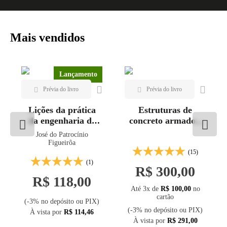
Mais vendidos
Lançamento
Lições da prática
Estruturas de
da engenharia de
concreto armado -
estruturas de
Vol. 1
José do Patrocínio
concreto
Figueirôa
(15)
(1)
R$ 300,00
R$ 118,00
Até 3x de
R$ 100,00
no
cartão
(-3% no depósito ou PIX)
(-3% no depósito ou PIX)
À vista por
R$ 114,46
À vista por
R$ 291,00