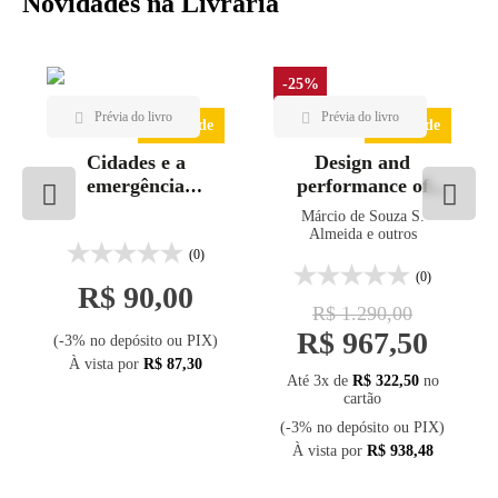
Novidades na Livraria
-25%
Novidade
Novidade
Cidades e a
Design and
emergência
performance of
climática
embankments on
Márcio de Souza S.
very soft soils
Almeida e outros
(0)
(0)
R$ 90,00
R$ 1.290,00
R$ 967,50
(-3% no depósito ou PIX)
À vista por
R$ 87,30
Até 3x de
R$ 322,50
no
cartão
(-3% no depósito ou PIX)
À vista por
R$ 938,48