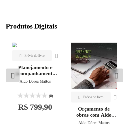
Produtos Digitais
Planejamento e
acompanhamento
de obras com Aldo
Aldo Dórea Mattos
Dórea Mattos
(0)
R$ 799,90
Orçamento de
obras com Aldo
Dórea Mattos
Aldo Dórea Mattos