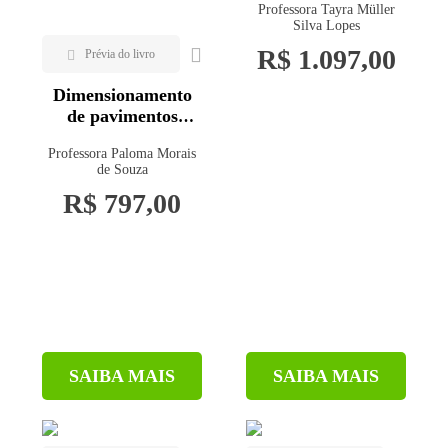
Professora Tayra Müller
estruturas de
Silva Lopes
contenção
R$ 1.097,00
Dimensionamento
de pavimentos
asfálticos
Professora Paloma Morais
de Souza
R$ 797,00
SAIBA MAIS
SAIBA MAIS