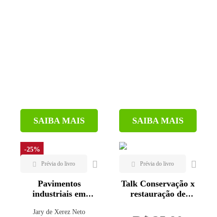
SAIBA MAIS
SAIBA MAIS
-25%
Pavimentos
Talk Conservação x
industriais em
restauração de
concreto
pavimentos: decisão
Jary de Xerez Neto
pela racionalidade