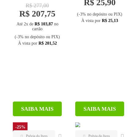
R$ 25,90
em tempos de
R$ 277,00
escassez de recursos
R$ 207,75
(-3% no depósito ou PIX)
À vista por
R$ 25,13
Até 2x de
R$ 103,87
no
cartão
(-3% no depósito ou PIX)
À vista por
R$ 201,52
SAIBA MAIS
SAIBA MAIS
-25%