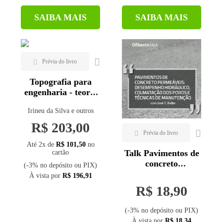
SAIBA MAIS
SAIBA MAIS
Topografia para
engenharia - teoria
e prática de
Irineu da Silva e outros
geomática - 2ª ed.
R$ 203,00
Até 2x de
R$ 101,50
no
Talk Pavimentos de
cartão
concreto
(-3% no depósito ou PIX)
permeáveis:
À vista por
R$ 196,91
desempenho
R$ 18,90
hidráulico,
colmatação dos
(-3% no depósito ou PIX)
poros e técnicas de
À vista por
R$ 18,34