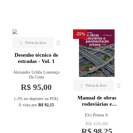
Mais vendidos
Cengage (1)
Ciência Moderna (1)
Lançamentos
Clube de Autores (1)
-25%
Engeduca (5)
Erica (2)
Desenho técnico de
ICE Publishing (1)
estradas - Vol. 1
Interciência (5)
Alexandre Uchôa Lourenço
Intersaberes (1)
Da Costa
Leud (1)
R$ 95,00
Lidel (2)
Manual de obras
(-3% no depósito ou PIX)
LTC (5)
rodoviárias e
À vista por
R$ 92,15
pavimentação
Oficina de Textos (12)
Elci Pessoa Jr.
urbana - 2ª ed.
Paco Editorial (1)
R$ 131,00
UEMA (1)
R$ 98,25