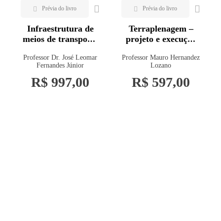
Infraestrutura de
Terraplenagem –
meios de transporte
projeto e execução
– projeto e
de obras
Professor Dr. José Leomar
Professor Mauro Hernandez
dimensionamento
Fernandes Júnior
Lozano
R$ 997,00
R$ 597,00