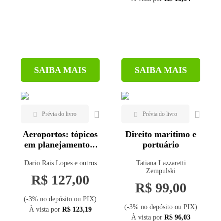
manutenção
SAIBA MAIS
SAIBA MAIS
Aeroportos: tópicos
Direito marítimo e
em planejamento e
portuário
projeto
Dario Rais Lopes e outros
Tatiana Lazzaretti
Zempulski
R$ 127,00
R$ 99,00
(-3% no depósito ou PIX)
(-3% no depósito ou PIX)
À vista por
R$ 123,19
À vista por
R$ 96,03