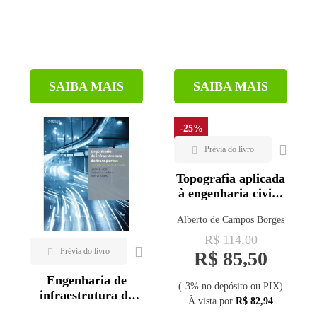
SAIBA MAIS
SAIBA MAIS
-25%
Topografia aplicada
à engenharia civil -
Vol. 2 - 3ª ed.
Alberto de Campos Borges
R$ 114,00
R$ 85,50
Engenharia de
(-3% no depósito ou PIX)
infraestrutura de
À vista por
R$ 82,94
transportes