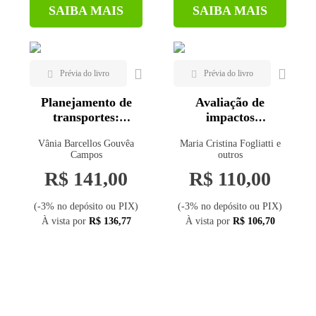
SAIBA MAIS
SAIBA MAIS
Planejamento de
Avaliação de
transportes:
impactos
conceitos e modelos
ambientais:
Vânia Barcellos Gouvêa
Maria Cristina Fogliatti e
aplicação aos
Campos
outros
sistemas de
R$ 141,00
R$ 110,00
transporte
(-3% no depósito ou PIX)
(-3% no depósito ou PIX)
À vista por
R$ 136,77
À vista por
R$ 106,70