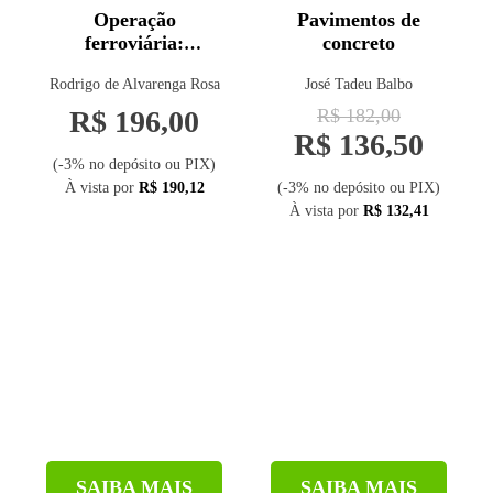
Operação
Pavimentos de
ferroviária:
concreto
planejamento,
Rodrigo de Alvarenga Rosa
José Tadeu Balbo
dimensionamento e
acompanhamento
R$ 196,00
R$ 182,00
R$ 136,50
(-3% no depósito ou PIX)
À vista por
R$ 190,12
(-3% no depósito ou PIX)
À vista por
R$ 132,41
SAIBA MAIS
SAIBA MAIS