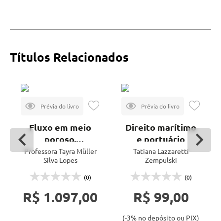
Títulos Relacionados
Fluxo em meio
Direito marítimo
poroso,
e portuário
estabilidade de
Professora Tayra Müller
Tatiana Lazzaretti
Silva Lopes
Zempulski
taludes e
estruturas de
(0)
(0)
contenção
R$ 1.097,00
R$ 99,00
(-3% no depósito ou PIX)