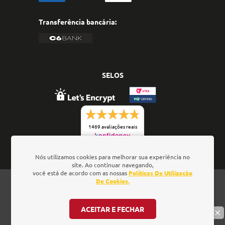
Transferência bancária:
SELOS
1469 avaliações reais
Nós utilizamos cookies para melhorar sua experiência no
site. Ao continuar navegando,
você está de acordo com as nossas
Políticas De Utilização
Oficina de Textos - Rua da Consolação, 323 - Loja 28 -
De Cookies.
Ed. Barão de Penedo, 01301-000 - São Paulo/SP - Brasil
- CNPJ: 01.337.552/0001-52
ACEITAR E FECHAR