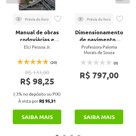
Manual de obras
Dimensionamento
rodoviárias e
de pavimentos
pavimentação
asfálticos
Elci Pessoa Jr.
Professora Paloma
Morais de Souza
urbana - 2ª ed.
(20)
(0)
R$ 131,00
R$ 797,00
R$ 98,25
(-3% no depósito ou PIX)
À vista por
R$ 95,31
SAIBA MAIS
SAIBA MAIS