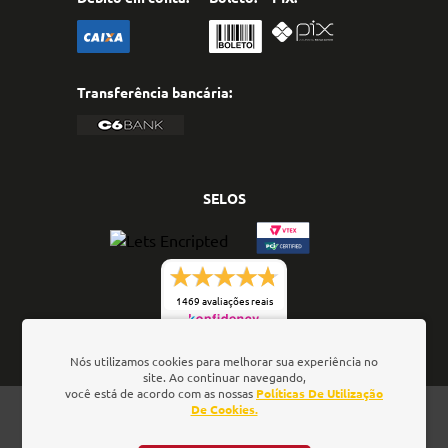
Transferência bancária:
SELOS
1469 avaliações reais
Nós utilizamos cookies para melhorar sua experiência no
site. Ao continuar navegando,
você está de acordo com as nossas
Políticas De Utilização
Oficina de Textos - Rua da Consolação, 323 - Loja 28 -
De Cookies.
Ed. Barão de Penedo, 01301-000 - São Paulo/SP - Brasil
- CNPJ: 01.337.552/0001-52