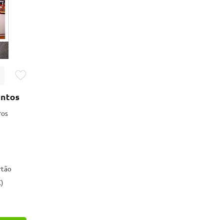
entos
ros
rtão
)