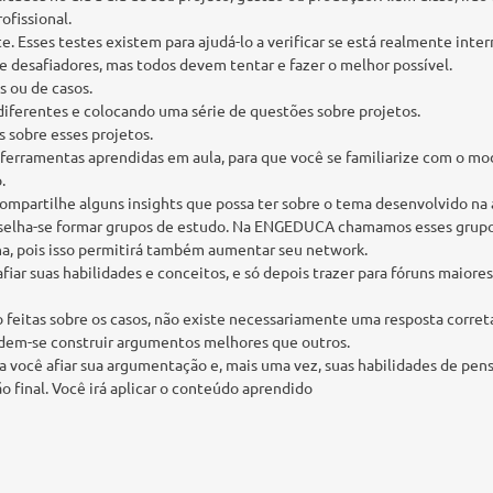
ofissional.
e. Esses testes existem para ajudá-lo a verificar se está realmente inte
 desafiadores, mas todos devem tentar e fazer o melhor possível.
s ou de casos.
iferentes e colocando uma série de questões sobre projetos.
s sobre esses projetos.
ferramentas aprendidas em aula, para que você se familiarize com o mod
.
mpartilhe alguns insights que possa ter sobre o tema desenvolvido na 
aconselha-se formar grupos de estudo. Na ENGEDUCA chamamos esses grup
na, pois isso permitirá também aumentar seu network.
ar suas habilidades e conceitos, e só depois trazer para fóruns maiores
 feitas sobre os casos, não existe necessariamente uma resposta correta
odem-se construir argumentos melhores que outros.
ra você afiar sua argumentação e, mais uma vez, suas habilidades de pe
o final. Você irá aplicar o conteúdo aprendido