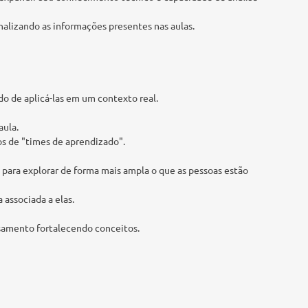
rnalizando as informações presentes nas aulas.
o de aplicá-las em um contexto real.
aula.
os de "times de aprendizado".
 para explorar de forma mais ampla o que as pessoas estão
 associada a elas.
nsamento fortalecendo conceitos.