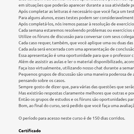
em situações que poderão aparecer durante a sua atividade pr
Após completar as leituras é necessário que você faça um test
Para alguns alunos, esses testes podem ser consideravelmente
Após completá-los, nós iremos passar à resolução de exercício
Cada semana estaremos resolvendo problemas ou exercícios d
Utilize os fóruns de discussão para conversar com seus colega
Cada caso requer, também, que você aplique uma ou duas das 
Cada aula será encerrada com uma apresentação de conclusão
Essa apresentação é uma oportunidade para que o professor co
Além de assistir as aulas e ler o material disponibilizado, 
Faça isso virtualmente, utilizando nosso chat durante a sema
Pequenos grupos de discussão são uma maneira poderosa de afi
pensando sobre os casos.
Sempre gosto de dizer que, para várias das questões que serão
Mas existirão respostas claramente melhores que outras e p
Então os grupos de estudos e os fóruns são oportunidades pa
Bom, ao final do curso, será pedido que você faça uma avaliaçã
O período para acesso neste curso é de 150 dias corridos.
Certificado