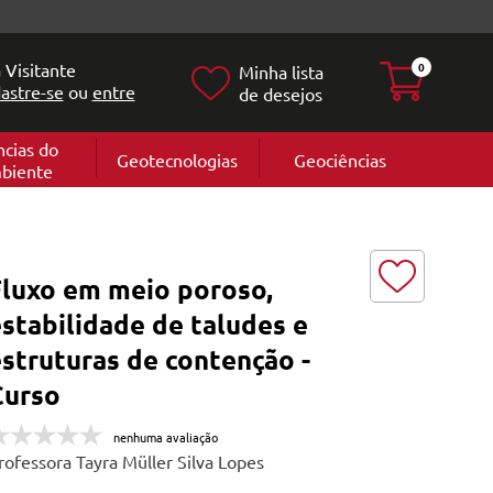
 Visitante
0
Minha lista
astre-se
ou
entre
de desejos
ncias do
Geotecnologias
Geociências
biente
Geografia
e
Cartografi
Geomorfol
l
Geologia
ia
Fluxo em meio poroso,
l
stabilidade de taludes e
struturas de contenção -
Curso
nenhuma avaliação
rofessora Tayra Müller Silva Lopes