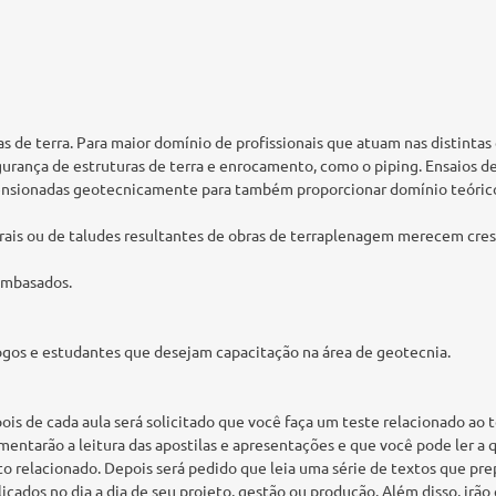
 de terra. Para maior domínio de profissionais que atuam nas distintas 
rança de estruturas de terra e enrocamento, como o piping. Ensaios de 
ensionadas geotecnicamente para também proporcionar domínio teórico e
rais ou de taludes resultantes de obras de terraplenagem merecem cre
 embasados.
logos e estudantes que desejam capacitação na área de geotecnia.
ois de cada aula será solicitado que você faça um teste relacionado ao 
entarão a leitura das apostilas e apresentações e que você pode ler a
o relacionado. Depois será pedido que leia uma série de textos que pre
licados no dia a dia de seu projeto, gestão ou produção. Além disso, ir