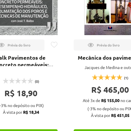
alk Pavimentos de
Mecânica dos pavim
ncreto permeáveis:
Jacques de Medina e out
empenho hidráulico,
matação dos poros e
(1)
(0)
nicas de manutenção
R$ 465,00
R$ 18,90
Até 3x de
R$ 155,00
no ca
-3% no depósito ou PIX)
(-3% no depósito ou PIX
À vista por
R$ 18,34
À vista por
R$ 451,05