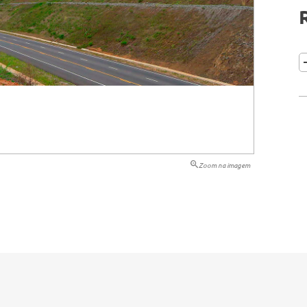
tação
nto
Zoom na imagem