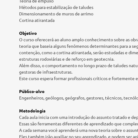
Teoria de empuxo
Métodos para estabilização de taludes
Dimensionamento de muros de arrimo
Cortina atirantada
Objetivo
O curso oferecerá ao aluno amplo conhecimento sobre as obras
teoria que baseia alguns fenômenos determinantes para a segu
contenção, como a cortina atirantada, serão estudadas e dim
estruturas rodoviárias e de reforço em geotecnia.
Além disso, o comportamento no longo prazo de taludes natu
gestoras de infraestruturas.
Este curso espera formar profissionais críticos e fortemente
Público-alvo
Engenheiros, geólogos, geógrafos, gestores, técnicos, tecnó
Metodologia
Cada aula inicia com uma introdução do assunto tratado e dep
Essas são ferramentas diferentes de aprendizado que complem
A cada semana você aprenderá uma nova teoria sobre o assunt
Eles também irão auxiliar no seu aprendizado, e podem ser ap