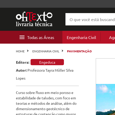
Todas as Áreas
Engenharia Civil
Ag
Geotecnia
Agricult
Agronomia
Agricult
Projeto 
Ecologia
Meio Am
Geotecn
Mineraç
Cultura
Energia e
Geografi
Literatur
Cursos
Estruturas
Recursos
HOME
ENGENHARIA CIVIL
PAVIMENTAÇÃO
e
Florestai
Concreto
Pedologi
Arquitetura
Recursos
Urbanis
Biologia
Educação
Estrutur
Petróleo
Ciências
Cartogra
Literatur
Talks
Editora:
Engeduca
Construção
Agroneg
Patologia
Autor:
Professora Tayra Müller Silva
Biologia e Ecologia
Pedologi
Paisagis
Engenhar
Constru
Geomorf
Biografia
Worksho
e
Lopes
Perícias
Ciências do Ambiente
Hidrologia
Agroneg
Patologia
Geologia
Ficção ci
e
Hidráulica
Curso sobre fluxo em meio poroso e
Engenharia Civil
Barragens
Hidrologi
estabilidade de taludes, com foco em
Pavimentação
teorias e métodos de análise, além do
Engenharia de Minas
Saneamento
dimensionamento geotécnico de
Barragen
estruturas de contenção como muros