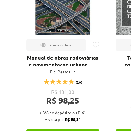
Manual de obras rodoviárias
T
e pavimentação urbana - 2ª
co
ed.
des
Elci Pessoa Jr.
col
(20)
téc
R$ 131,00
R$ 98,25
(
(-3% no depósito ou PIX)
À vista por
R$ 95,31