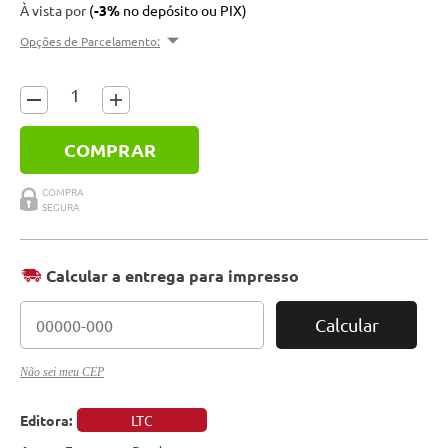
À vista por
(
-3%
no depósito ou PIX)
Opções de Parcelamento:
COMPRAR
Calcular a entrega para impresso
Calcular
Não sei meu CEP
Editora:
LTC