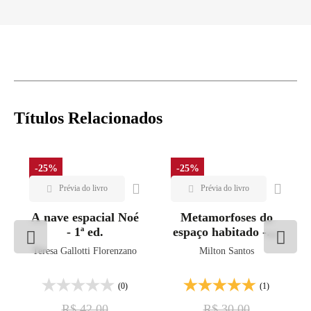
Títulos Relacionados
-25%
-25%
A nave espacial Noé
Metamorfoses do
- 1ª ed.
espaço habitado - 6ª
ed.
Teresa Gallotti Florenzano
Milton Santos
(0)
(1)
R$ 42,00
R$ 30,00