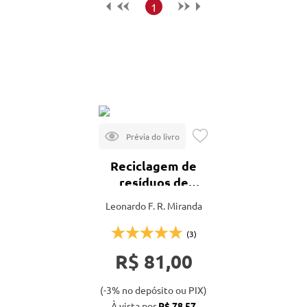
Maior preço
1
Menor preço
Mais vendidos
Lançamentos
Reciclagem de
resíduos de
construção e
Leonardo F. R. Miranda
demolição
(3)
R$ 81,00
(-3% no depósito ou PIX)
À vista por
R$ 78,57