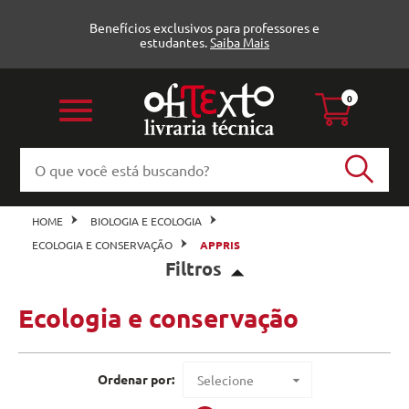
Benefícios exclusivos para professores e
estudantes.
Saiba Mais
0
HOME
BIOLOGIA E ECOLOGIA
ECOLOGIA E CONSERVAÇÃO
APPRIS
Filtros
Ecologia e conservação
Ecologia e conservação (1)
Appris
Veja todas as opções
Ordenar por:
Selecione