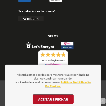
Transferência bancária:
SELOS
1471 avaliações reais
Nós utilizamos cookies para melhorar sua experiência no
site. Ao continuar navegando,
você está de acordo com as nossas
Políticas De Utilização
Oficina de Textos - Rua da Consolação, 323 - Loja 28 -
De Cookies.
Ed. Barão de Penedo, 01301-000 - São Paulo/SP - Brasil
- CNPJ: 01.337.552/0001-52
ACEITAR E FECHAR