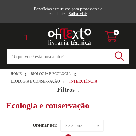
Benefícios exclusivos para professores e
estudantes.
Saiba Mais
0
HOME
BIOLOGIA E ECOLOGIA
ECOLOGIA E CONSERVAÇÃO
INTERCIÊNCIA
Filtros
Ecologia e conservação
Ecologia e conservação (2)
Interciência
Veja todas as opções
Ordenar por:
Selecione