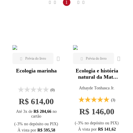
Maior preço
1
Menor preço
Mais vendidos
Lançamentos
Ecologia marinha
Ecologia e história
natural da Mata
Atlântica
Athayde Tonhasca Jr.
(0)
R$ 614,00
(3)
R$ 146,00
Até 3x de
R$ 204,66
no
cartão
(-3% no depósito ou PIX)
(-3% no depósito ou PIX)
À vista por
R$ 141,62
À vista por
R$ 595,58