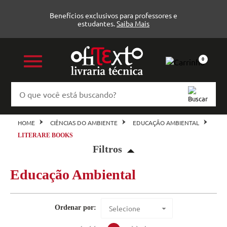
Benefícios exclusivos para professores e
estudantes.
Saiba Mais
0
HOME
CIÊNCIAS DO AMBIENTE
EDUCAÇÃO AMBIENTAL
LITERARE BOOKS
Filtros
Educação Ambiental
Educação Ambiental (1)
Literare Books
Veja todas as opções
Ordenar por:
Selecione