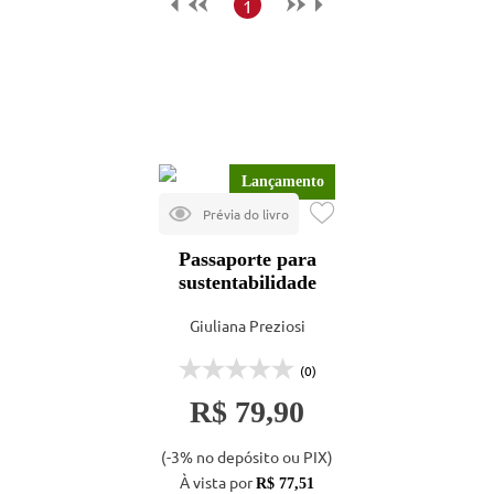
Maior preço
1
Menor preço
Mais vendidos
Lançamentos
Lançamento
Passaporte para
sustentabilidade
Giuliana Preziosi
(0)
R$ 79,90
(-3% no depósito ou PIX)
À vista por
R$ 77,51