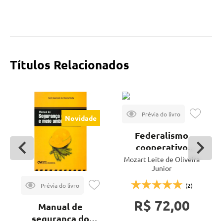
Títulos Relacionados
Novidade
Federalismo
cooperativo
ambiental e
Mozart Leite de Oliveira
Junior
conflito de
competência
(2)
R$ 72,00
Manual de
segurança do