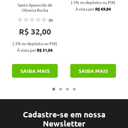
(-3% no depósito ou PIX)
trabalho e meio
Santo Aparecido de
À vista por
R$ 69,84
Oliveira Rocha
ambiente
(0)
R$ 32,00
(-3% no depósito ou PIX)
À vista por
R$ 31,04
SAIBA MAIS
SAIBA MAIS
Cadastre-se em nossa
Newsletter