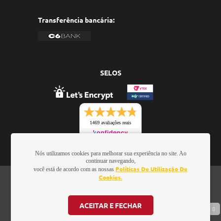
Transferência bancária:
SELOS
1469 avaliações reais
Nós utilizamos cookies para melhorar sua experiência no site. Ao
continuar navegando,
Políticas De Utilização De
você está de acordo com as nossas
Cookies.
Oficina de Textos - Rua da Consolação, 323 - Loja 28 - Ed.
Barão de Penedo, 01301-000 - São Paulo/SP - Brasil -
CNPJ: 01.337.552/0001-52
ACEITAR E FECHAR