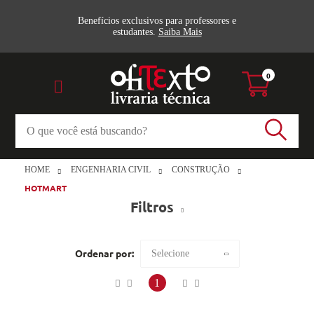
Benefícios exclusivos para professores e
estudantes.
Saiba Mais
0
HOME
ENGENHARIA CIVIL
CONSTRUÇÃO
HOTMART
Filtros
Construção (2)
Ordenar por:
Selecione
hotmart
Maior preço
1
Veja todas as opções
Menor preço