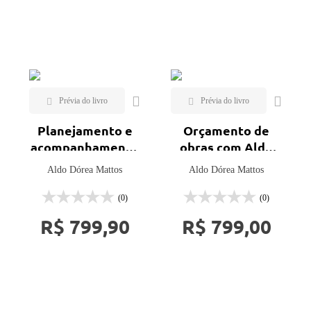
Mais vendidos
Lançamentos
Planejamento e
Orçamento de
acompanhamento
obras com Aldo
de obras com
Dórea Mattos
Aldo Dórea Mattos
Aldo Dórea Mattos
Aldo Dórea
Mattos
(0)
(0)
R$ 799,90
R$ 799,00