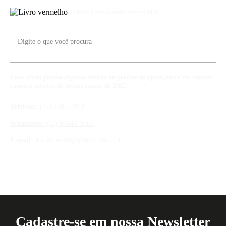
Deixe a busca menos específica.
Caso ainda possua alguma dúvida ou precise de ajuda, entre em contato
conosco através de nossos canais de SAC:
Telefone:
(11) 3085-7933
Whatsapp:
(11) 96843-3863
E-mail:
atendimento@ofitexto.com.br
Cadastre-se em nossa Newsletter