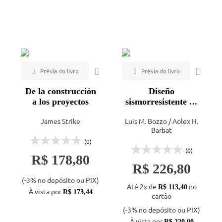
Mais vendidos
Lançamentos
De la construcción
Diseño
a los proyectos
sismorresistente de
edificios
James Strike
Luis M. Bozzo / Aolex H.
Barbat
(0)
(0)
R$ 178,80
R$ 226,80
(-3% no depósito ou PIX)
Até 2x de
no
R$ 113,40
À vista por
R$ 173,44
cartão
(-3% no depósito ou PIX)
À vista por
R$ 220,00