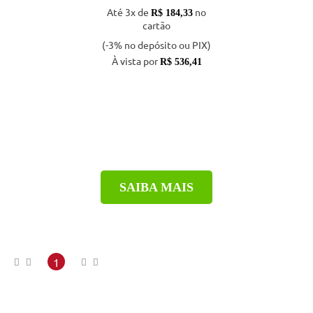
Até 3x de
no
R$ 184,33
cartão
(-3% no depósito ou PIX)
À vista por
R$ 536,41
SAIBA MAIS
1