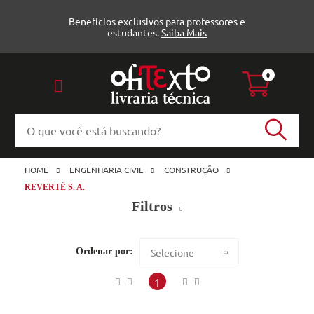
Benefícios exclusivos para professores e
estudantes.
Saiba Mais
0
HOME
ENGENHARIA CIVIL
CONSTRUÇÃO
REVERTÉ S. A.
Filtros
Construção (3)
Ordenar por:
Selecione
Reverté S. A.
Maior preço
1
Veja todas as opções
Menor preço