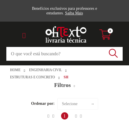
Benefícios exclusivos para professores e
estudantes.
Saiba Mais
0
HOME
ENGENHARIA CIVIL
ESTRUTURAS E CONCRETO
SH
Filtros
Estruturas e Concreto (1)
Ordenar por:
Selecione
SH
Maior preço
1
Veja todas as opções
Menor preço