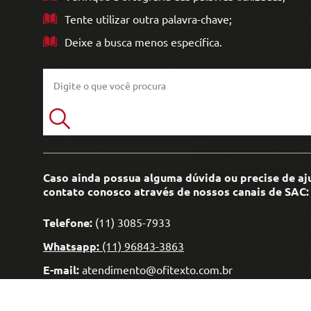
Engenharia Mecânica
Pavimen
Tente utilizar outra palavra-chave;
Engenharia Metalúrgica
Deixe a busca menos específica.
Saneame
Entretenimento e Cultura
Exatas e Energia
Geociências
Geotecnologias
Caso ainda possua alguma dúvida ou precise de aj
Literatura
contato conosco através de nossos canais de SAC:
Livros Singulares
Telefone:
(11) 3085-7933
Meteorologia e Climatologia
Whatsapp:
(11) 96843-3863
E-mail:
atendimento@ofitexto.com.br
Produtos Digitais
Recursos Hídricos