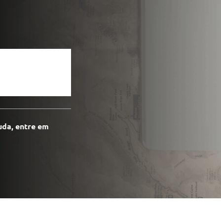
tação
nto
uda, entre em