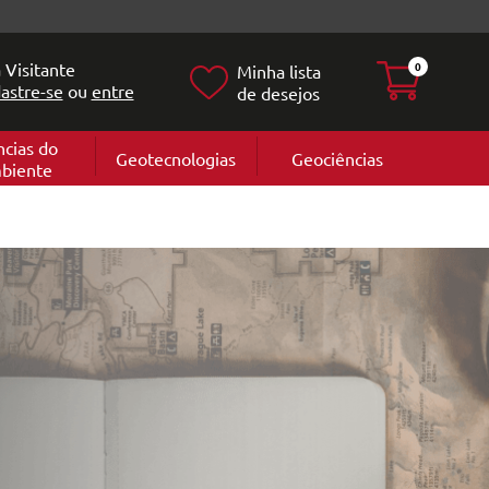
 Visitante
0
Minha lista
astre-se
ou
entre
de desejos
ncias do
Geotecnologias
Geociências
biente
Geografia
e
Cartografi
Geomorfol
l
Geologia
ia
l