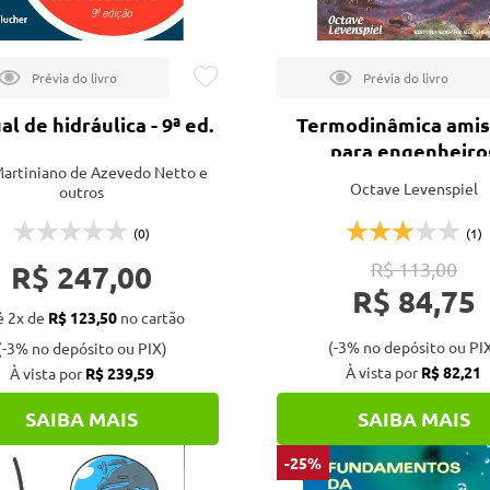
l de hidráulica - 9ª ed.
Termodinâmica amis
para engenheiro
Martiniano de Azevedo Netto e
Octave Levenspiel
outros
(0)
(1)
R$ 247,00
R$ 113,00
R$ 84,75
é 2x de
R$ 123,50
no cartão
(-3% no depósito ou PI
(-3% no depósito ou PIX)
À vista por
R$ 82,21
À vista por
R$ 239,59
SAIBA MAIS
SAIBA MAIS
-25%