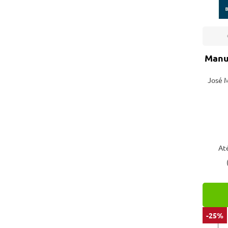
Manua
José 
At
-25%