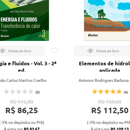
tação
nto
a e fluidos - Vol. 3 - 2ª
Elementos de hidrol
ed.
aplicada
oão Carlos Martins Coelho
Antenor Rodrigues Barbosa 
(0)
(4)
R$ 115,00
R$ 150,00
R$ 86,25
R$ 112,50
(-3% no depósito ou PIX)
(-3% no depósito ou PI
À vista por
R$ 83,67
À vista por
R$ 109,13