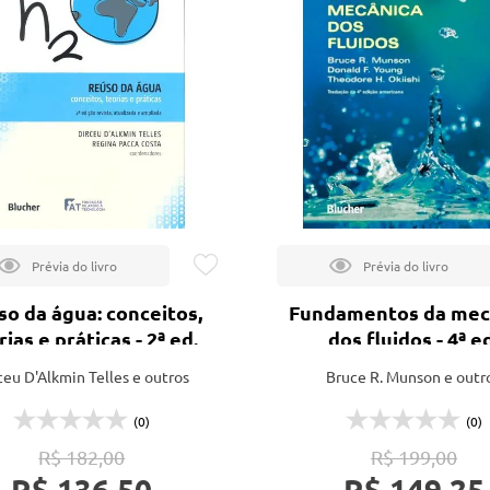
o da água: conceitos,
Fundamentos da mec
rias e práticas - 2ª ed.
dos fluidos - 4ª e
ceu D'Alkmin Telles e outros
Bruce R. Munson e outr
(0)
(0)
R$ 182,00
R$ 199,00
R$ 136,50
R$ 149,25