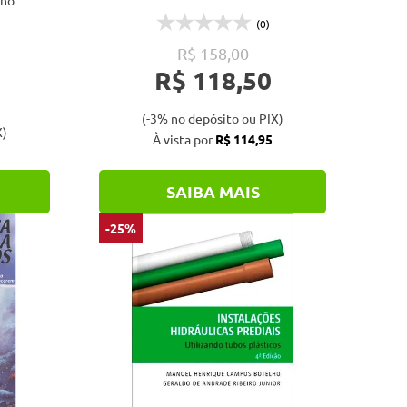
lho
(0)
R$ 158,00
R$ 118,50
(-3% no depósito ou PIX)
X)
À vista por
R$ 114,95
SAIBA MAIS
-25%