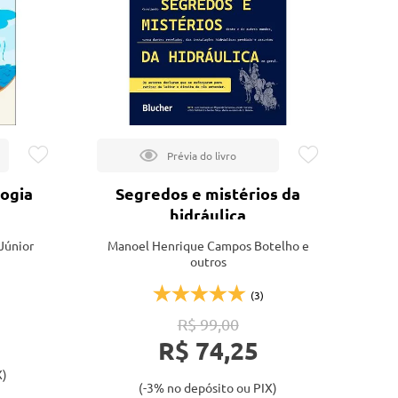
ogia
Segredos e mistérios da
hidráulica
Júnior
Manoel Henrique Campos Botelho e
outros
(3)
R$ 99,00
R$ 74,25
X)
(-3% no depósito ou PIX)