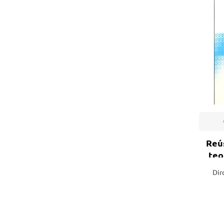
Reús
teo
Dir