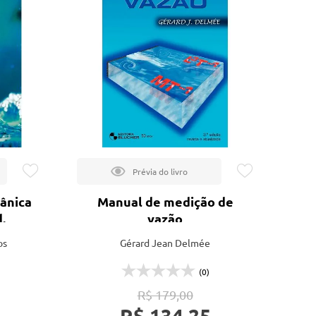
ânica
Manual de medição de
d.
vazão
os
Gérard Jean Delmée
(0)
R$ 179,00
R$ 134,25