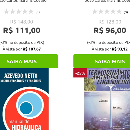
oão Carlos Martins Coelho
João Carlos Martins Coe
(0)
(0)
R$ 148,00
R$ 128,00
R$ 111,00
R$ 96,00
(-3% no depósito ou PIX)
(-3% no depósito ou PI
À vista por
R$ 107,67
À vista por
R$ 93,12
SAIBA MAIS
SAIBA MAIS
-25%