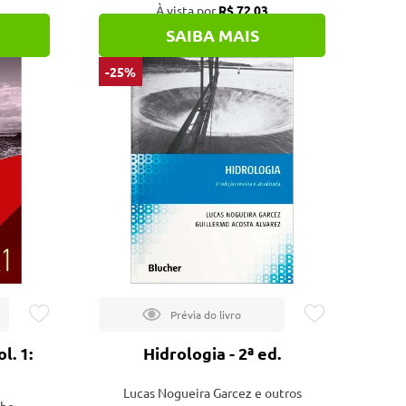
À vista por
R$ 72,03
SAIBA MAIS
-25%
l. 1:
Hidrologia - 2ª ed.
Lucas Nogueira Garcez e outros