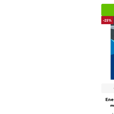
Tecnologia e Inovação
-25%
Ener
m