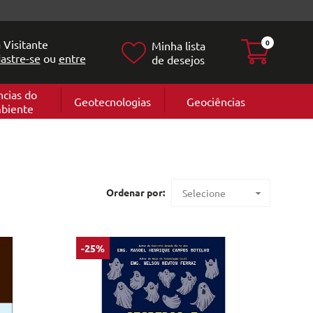
 Visitante
0
Minha lista
astre-se
ou
entre
de desejos
ncias do
Geotecnologias
Geociências
biente
Geografia
e
Cartografi
Geomorfol
l
Geologia
ia
l
Ordenar por:
Selecione
Maior preço
Menor preço
-25%
Mais vendidos
Lançamentos