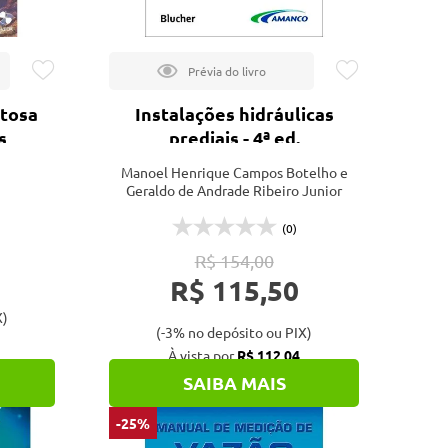
tosa
Instalações hidráulicas
s
prediais - 4ª ed.
Manoel Henrique Campos Botelho e
Geraldo de Andrade Ribeiro Junior
(0)
R$ 154,00
R$ 115,50
X)
(-3% no depósito ou PIX)
À vista por
R$ 112,04
SAIBA MAIS
-25%