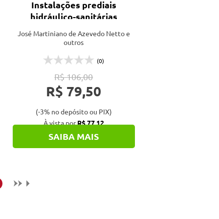
Instalações prediais
hidráulico-sanitárias
José Martiniano de Azevedo Netto e
outros
(0)
R$ 106,00
R$ 79,50
(-3% no depósito ou PIX)
À vista por
R$ 77,12
SAIBA MAIS