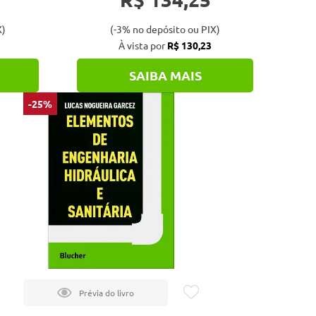
X)
(-3% no depósito ou PIX)
À vista por
R$ 130,23
SAIBA MAIS
-25%