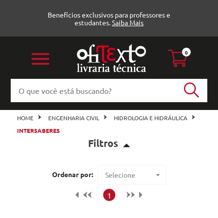
Benefícios exclusivos para professores e
estudantes.
Saiba Mais
0
HOME
ENGENHARIA CIVIL
HIDROLOGIA E HIDRÁULICA
INTERSABERES
Filtros
Hidrologia e Hidráulica (1)
Ordenar por:
Selecione
Intersaberes
Maior preço
1
Veja todas as opções
Menor preço