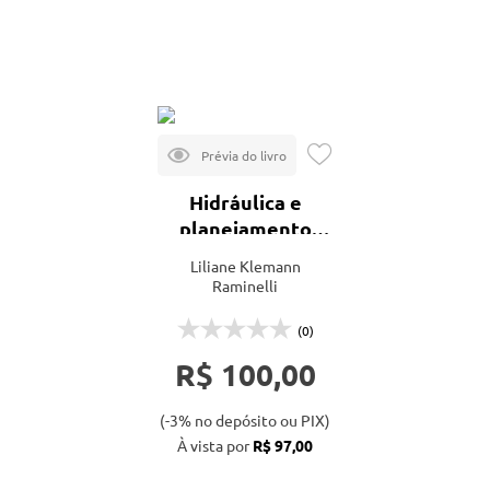
Mais vendidos
Lançamentos
Hidráulica e
planejamento
aplicados ao
Liliane Klemann
saneamento
Raminelli
(0)
R$ 100,00
(-3% no depósito ou PIX)
À vista por
R$ 97,00