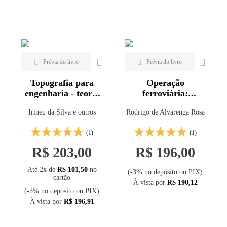
Mais vendidos
Lançamentos
Topografia para
Operação
engenharia - teoria
ferroviária:
e prática de
planejamento,
Irineu da Silva e outros
Rodrigo de Alvarenga Rosa
geomática - 2ª ed.
dimensionamento e
acompanhamento
(1)
(1)
R$ 203,00
R$ 196,00
Até 2x de
R$ 101,50
no
(-3% no depósito ou PIX)
cartão
À vista por
R$ 190,12
(-3% no depósito ou PIX)
À vista por
R$ 196,91