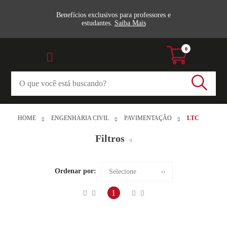
Benefícios exclusivos para professores e
estudantes.
Saiba Mais
0
HOME
ENGENHARIA CIVIL
PAVIMENTAÇÃO
LTC
Filtros
Pavimentação (5)
Ordenar por:
Selecione
LTC
Maior preço
1
Veja todas as opções
Menor preço