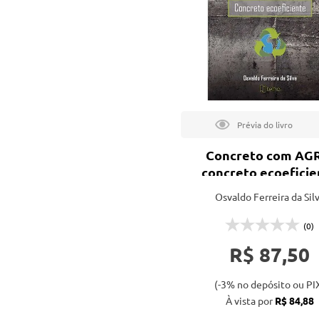
tação
nto
Concreto com AG
concreto ecoeficie
Osvaldo Ferreira da Sil
(0)
R$ 87,50
(-3% no depósito ou PI
À vista por
R$ 84,88