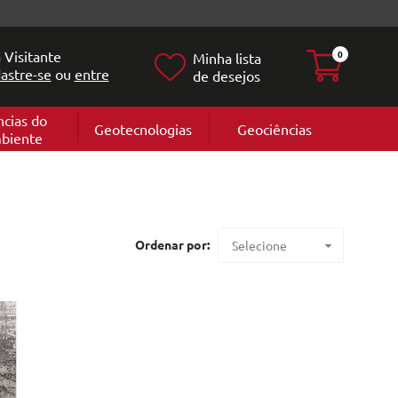
 Visitante
0
Minha lista
astre-se
ou
entre
de desejos
ncias do
Geotecnologias
Geociências
biente
Geografia
e
Cartografi
Geomorfol
l
Geologia
ia
l
Ordenar por:
Selecione
Maior preço
Menor preço
Mais vendidos
Lançamentos