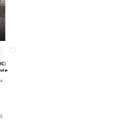
RC:
nte
va
X)