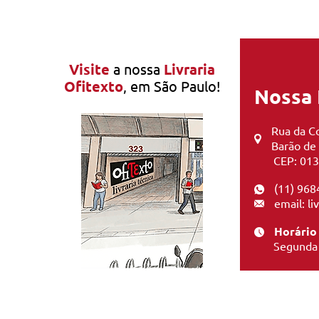
Visite
a nossa
Livraria
Ofitexto
, em São Paulo!
Nossa 
Rua da Co
Barão de
CEP: 013
(11) 968
email: l
Horário
Segunda 