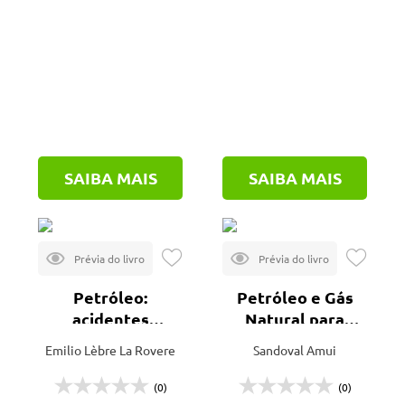
SAIBA MAIS
SAIBA MAIS
Petróleo:
Petróleo e Gás
acidentes
Natural para
ambientais e
Executivos
Emilio Lèbre La Rovere
Sandoval Amui
riscos à
biodiversidade
(0)
(0)