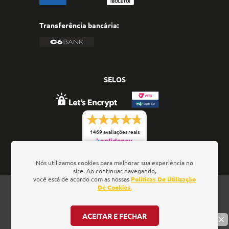
Transferência bancária:
SELOS
1469 avaliações reais
Nós utilizamos cookies para melhorar sua experiência no
site. Ao continuar navegando,
você está de acordo com as nossas
Políticas De Utilização
Oficina de Textos - Rua da Consolação, 323 - Loja 28 -
De Cookies.
Ed. Barão de Penedo, 01301-000 - São Paulo/SP - Brasil
- CNPJ: 01.337.552/0001-52
ACEITAR E FECHAR