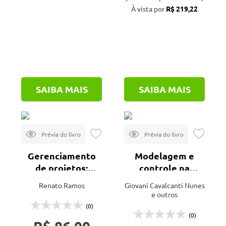
À vista por
R$ 219,22
SAIBA MAIS
SAIBA MAIS
Gerenciamento
Modelagem e
de projetos:
controle na
ênfase na
produção de
Renato Ramos
Giovani Cavalcanti Nunes
indústria do
petróleo
e outros
petróleo
(0)
(0)
R$ 86,00