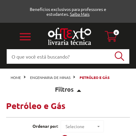
Benefícios exclusivos para professores e
estudantes.
Saiba Mais
0
HOME
ENGENHARIA DE MINAS
PETRÓLEO E GÁS
Filtros
Petróleo e Gás
Petróleo e Gás (30)
Baraúna (1)
Ordenar por:
Selecione
Blucher (3)