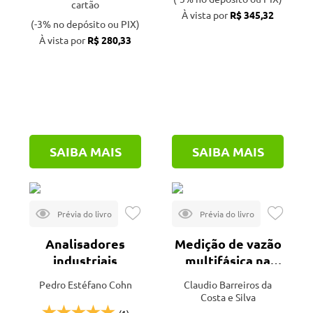
cartão
À vista por
R$ 345,32
(-3% no depósito ou PIX)
À vista por
R$ 280,33
SAIBA MAIS
SAIBA MAIS
Analisadores
Medição de vazão
industriais
multifásica na
produção de
Pedro Estéfano Cohn
Claudio Barreiros da
petróleo e gás
Costa e Silva
natural