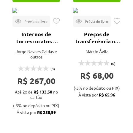
Internos de
Preços de
torres: pratos e
transferência na
recheios - 2ª ed.
indústria do
Jorge Navaes Caldas e
Márcio Ávila
petróleo
outros
(transfer price)
(0)
(0)
R$ 68,00
R$ 267,00
(-3% no depósito ou PIX)
Até 2x de
R$ 133,50
no
À vista por
R$ 65,96
cartão
(-3% no depósito ou PIX)
À vista por
R$ 258,99