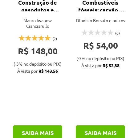
Construção de
Combustíveis
gasodutos e
fósseis: carvão e
oleodutos
petróleo
Mauro Iwanow
Dionísio Borsato e outros
Cianciarullo
(0)
(2)
R$ 54,00
R$ 148,00
(-3% no depósito ou PIX)
(-3% no depósito ou PIX)
À vista por
R$ 52,38
À vista por
R$ 143,56
SAIBA MAIS
SAIBA MAIS