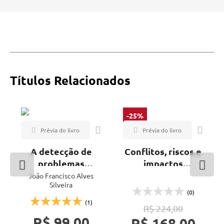
Títulos Relacionados
-25%
A detecção de
Conflitos, riscos e
problemas
impactos
técnicos em
associados a
João Francisco Alves
Silveira
barragens de
barragens
(0)
concreto através
(1)
R$ 224,00
da
R$ 99,00
R$ 168,00
instrumentação