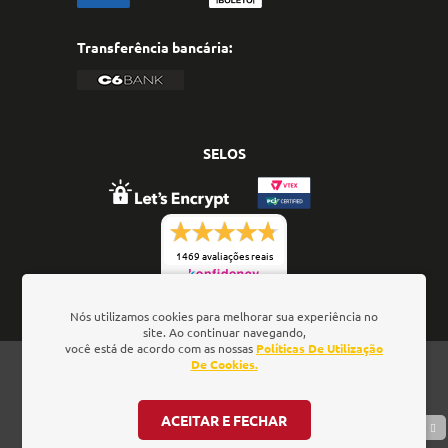
Transferência bancária:
SELOS
1469 avaliações reais
Nós utilizamos cookies para melhorar sua experiência no
site. Ao continuar navegando,
você está de acordo com as nossas
Políticas De Utilização
Oficina de Textos - Rua da Consolação, 323 - Loja 28 -
De Cookies.
Ed. Barão de Penedo, 01301-000 - São Paulo/SP - Brasil
- CNPJ: 01.337.552/0001-52
ACEITAR E FECHAR