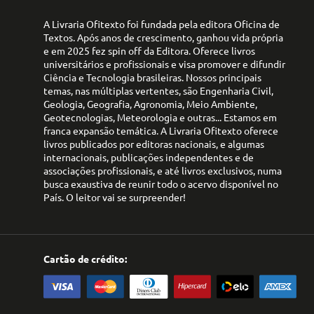
A Livraria Ofitexto foi fundada pela editora Oficina de
Textos. Após anos de crescimento, ganhou vida própria
e em 2025 fez spin off da Editora. Oferece livros
universitários e profissionais e visa promover e difundir
Ciência e Tecnologia brasileiras. Nossos principais
temas, nas múltiplas vertentes, são Engenharia Civil,
Geologia, Geografia, Agronomia, Meio Ambiente,
Geotecnologias, Meteorologia e outras... Estamos em
franca expansão temática. A Livraria Ofitexto oferece
livros publicados por editoras nacionais, e algumas
internacionais, publicações independentes e de
associações profissionais, e até livros exclusivos, numa
busca exaustiva de reunir todo o acervo disponível no
País. O leitor vai se surpreender!
Cartão de crédito: