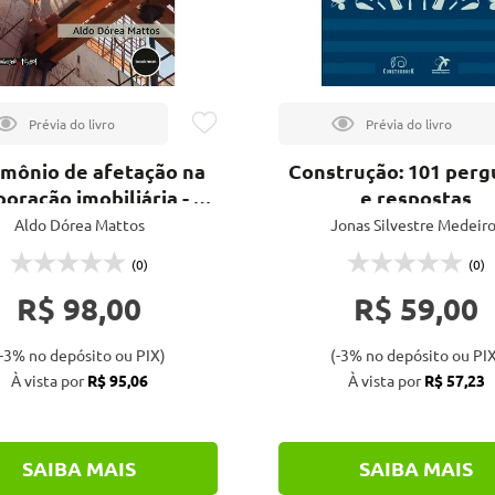
imônio de afetação na
Construção: 101 perg
poração imobiliária - 3ª
e respostas
ed.
Aldo Dórea Mattos
Jonas Silvestre Medeiro
(0)
(0)
R$ 98,00
R$ 59,00
-3% no depósito ou PIX)
(-3% no depósito ou PIX
À vista por
R$ 95,06
À vista por
R$ 57,23
SAIBA MAIS
SAIBA MAIS