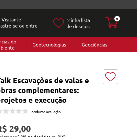
 Visitante
0
Minha lista
astre-se
ou
entre
de desejos
ncias do
Geotecnologias
Geociências
biente
Geografia
e
Cartografi
Geomorfol
l
Geologia
ia
alk Escavações de valas e
l
obras complementares:
projetos e execução
nenhuma avaliação
R$ 29,00
 vista por
(
-3%
no depósito ou PIX)