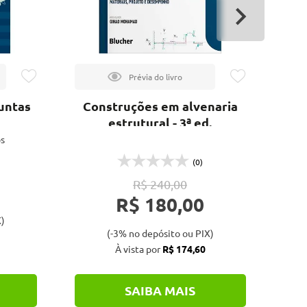
untas
Construções em alvenaria
Bú
estrutural - 3ª ed.
s
(0)
R$ 240,00
R$ 180,00
)
(-3% no depósito ou PIX)
À vista por
R$ 174,60
SAIBA MAIS