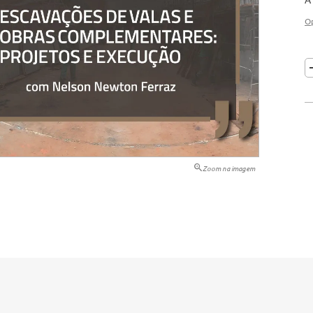
tação
O
nto
Zoom na imagem