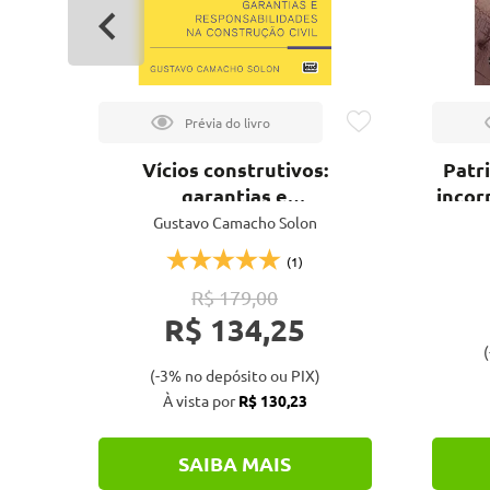
Vícios construtivos:
Patr
ine
garantias e
incor
na
responsabilidades na
Gustavo Camacho Solon
de
construção civil
(1)
R$ 179,00
R$ 134,25
(
(-3% no depósito ou PIX)
À vista por
R$ 130,23
SAIBA MAIS