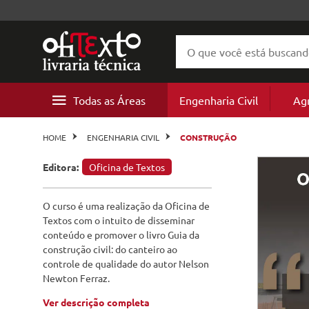
Todas as Áreas
Engenharia Civil
Ag
Geotecnia
Agricult
Agronomia
Agricult
Projeto 
Ecologia
Meio Am
Geotecn
Mineraç
Cultura
Energia e
Geografi
Literatur
Cursos
Estruturas
Recursos
HOME
ENGENHARIA CIVIL
CONSTRUÇÃO
e
Florestai
Concreto
Pedologi
Arquitetura
Recursos
Urbanis
Biologia
Educação
Estrutur
Petróleo
Ciências
Cartogra
Literatur
Talks
Editora:
Oficina de Textos
Construção
Agroneg
Patologia
Biologia e Ecologia
Pedologi
Paisagis
Engenhar
Constru
Geomorf
Biografia
Worksho
e
O curso é uma realização da Oficina de
Perícias
Textos com o intuito de disseminar
Ciências do Ambiente
Hidrologia
Agroneg
Patologia
Geologia
Ficção ci
conteúdo e promover o livro Guia da
e
Hidráulica
construção civil: do canteiro ao
Engenharia Civil
Barragens
Hidrologi
controle de qualidade do autor Nelson
Pavimentação
Newton Ferraz.
Engenharia de Minas
Saneamento
Barragen
Ver descrição completa