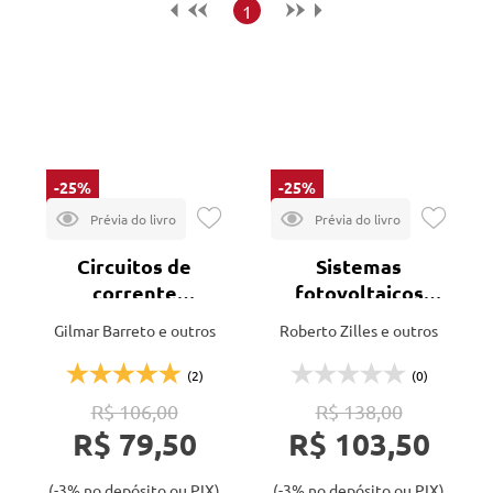
Maior preço
1
Menor preço
Mais vendidos
Lançamentos
-25%
-25%
Circuitos de
Sistemas
corrente
fotovoltaicos
alternada
conectados à
Gilmar Barreto e outros
Roberto Zilles e outros
rede elétrica
(2)
(0)
R$ 106,00
R$ 138,00
R$ 79,50
R$ 103,50
(-3% no depósito ou PIX)
(-3% no depósito ou PIX)