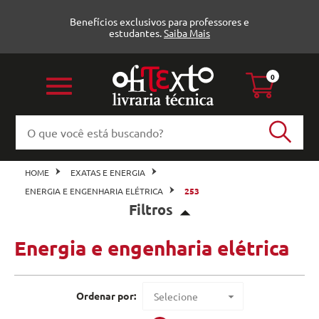
Benefícios exclusivos para professores e
estudantes.
Saiba Mais
0
HOME
EXATAS E ENERGIA
ENERGIA E ENGENHARIA ELÉTRICA
253
Filtros
Energia e engenharia elétrica
Energia e engenharia elétrica (2)
e-Books
Veja todas as opções
Ordenar por:
Selecione
Oficina de Textos (2)