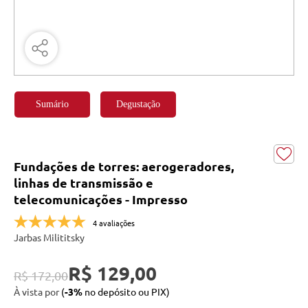
Sumário
Degustação
Fundações de torres: aerogeradores,
linhas de transmissão e
telecomunicações - Impresso
4 avaliações
Jarbas Milititsky
R$ 129,00
R$ 172,00
À vista por
(
-3%
no depósito ou PIX)