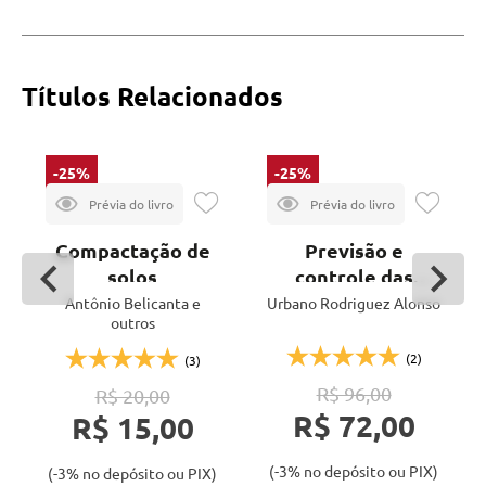
Títulos Relacionados
-25%
-25%
Compactação de
Previsão e
solos
controle das
fundações - 3ª ed.
Antônio Belicanta e
Urbano Rodriguez Alonso
outros
(2)
(3)
R$ 96,00
R$ 20,00
R$ 72,00
R$ 15,00
(-3% no depósito ou PIX)
(-3% no depósito ou PIX)