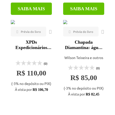
SAIBA MAIS
SAIBA MAIS
XPDs
Chapada
Expedicionários
Diamantina: águas
com DVD
no sertão
Wilson Teixeira e outros
(0)
(0)
R$ 110,00
R$ 85,00
(-3% no depósito ou PIX)
(-3% no depósito ou PIX)
À vista por
R$ 106,70
À vista por
R$ 82,45