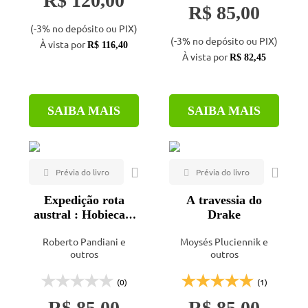
R$ 120,00
R$ 85,00
(-3% no depósito ou PIX)
(-3% no depósito ou PIX)
À vista por
R$ 116,40
À vista por
R$ 82,45
SAIBA MAIS
SAIBA MAIS
Expedição rota
A travessia do
austral : Hobiecats
Drake
dobram o cabo
Roberto Pandiani e
Moysés Pluciennik e
horn
outros
outros
(0)
(1)
R$ 85,00
R$ 85,00