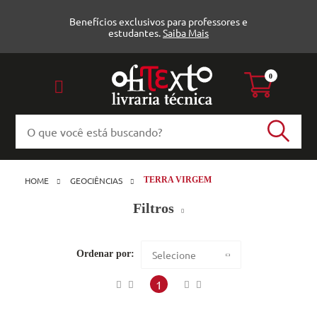
Benefícios exclusivos para professores e
estudantes.
Saiba Mais
0
HOME
GEOCIÊNCIAS
TERRA VIRGEM
Filtros
Geografia (12)
Ordenar por:
Selecione
Maior preço
1
Editora
Menor preço
Terra Virgem