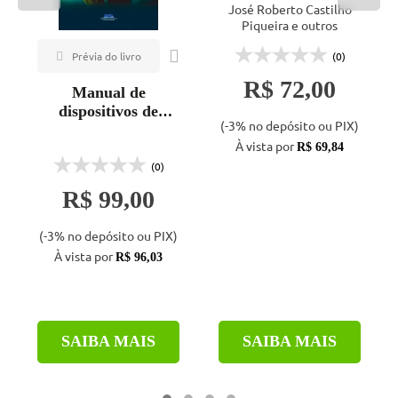
desenvolvimento
José Roberto Castilho
sustentável
Piqueira e outros
(0)
R$ 72,00
Manual de
dispositivos de
(-3% no depósito ou PIX)
redução de riscos
À vista por
para adaptação às
R$ 69,84
mudanças
(0)
climáticas
R$ 99,00
(-3% no depósito ou PIX)
À vista por
R$ 96,03
SAIBA MAIS
SAIBA MAIS