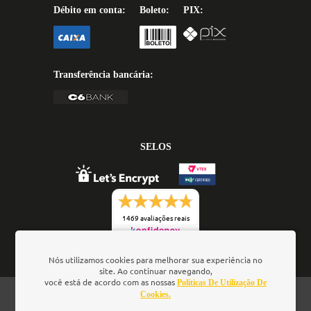
Débito em conta:
Boleto:
PIX:
Transferência bancária:
SELOS
1469 avaliações reais
Nós utilizamos cookies para melhorar sua experiência no
site. Ao continuar navegando,
você está de acordo com as nossas
Políticas De Utilização De
Oficina de Textos - Rua da Consolação, 323 - Loja 28 -
Cookies.
Ed. Barão de Penedo, 01301-000 - São Paulo/SP - Brasil