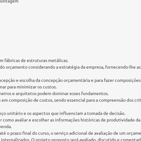
 Montagem
m fábricas de estruturas metálicas.
o orçamento considerando a estratégia da empresa, fornecendo-lhe as f
oncepção e escolha da concepção orçamentária e para fazer composiçõe
ar para minimizar os custos.
enheiros e arquitetos podem dominar esses fundamentos.
 em composição de custos, sendo essencial para a compreensão dos cri
eço unitário e os aspectos que influenciam a tomada de decisão.
r como avaliar e escolher as informações históricas de produtividade d
venda.
 o prazo final do curso, o serviço adicional de avaliação de um orçamen
 internalizados. O projeto proposto será avaliado, discutido e comentad