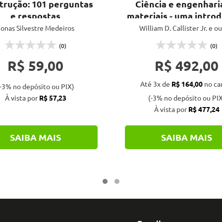
trução: 101 perguntas
Ciência e engenhari
e respostas
materiais - uma introd
10ª ed.
onas Silvestre Medeiros
William D. Callister Jr. e o
(0)
(0)
R$ 59,00
R$ 492,00
Até 3x de
R$ 164,00
no ca
-3% no depósito ou PIX)
À vista por
R$ 57,23
(-3% no depósito ou PIX
À vista por
R$ 477,24
SAIBA MAIS
SAIBA MAIS