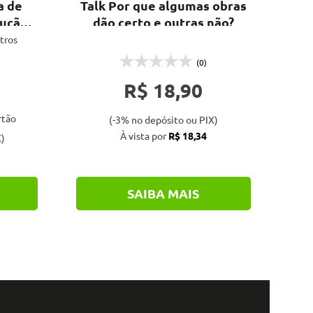
a de
Talk Por que algumas obras
Mat
ução -
dão certo e outras não?
utros
(0)
R$ 18,90
rtão
(-3% no depósito ou PIX)
À vista por
R$ 18,34
)
SAIBA MAIS