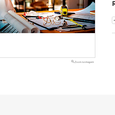
tação
nto
Zoom na imagem