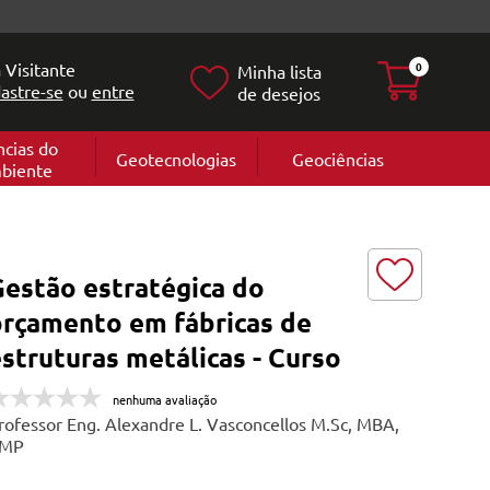
 Visitante
0
Minha lista
astre-se
ou
entre
de desejos
ncias do
Geotecnologias
Geociências
biente
Geografia
e
Cartografi
Geomorfol
l
Geologia
ia
Gestão estratégica do
l
orçamento em fábricas de
struturas metálicas - Curso
nenhuma avaliação
rofessor Eng. Alexandre L. Vasconcellos M.Sc, MBA,
MP