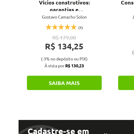
.
Vícios construtivos:
Cons
garantias e
responsabilidades na
Gustavo Camacho Solon
J
construção civil
(1)
R$ 179,00
R$ 134,25
o
(
(-3% no depósito ou PIX)
À vista por
R$ 130,23
SAIBA MAIS
Cadastre-se em