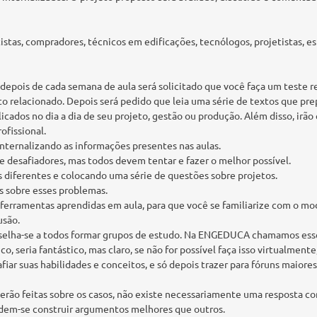
istas, compradores, técnicos em edificações, tecnólogos, projetistas, e
depois de cada semana de aula será solicitado que você faça um teste r
o relacionado. Depois será pedido que leia uma série de textos que pre
licados no dia a dia de seu projeto, gestão ou produção. Além disso, ir
ofissional.
 internalizando as informações presentes nas aulas.
 desafiadores, mas todos devem tentar e fazer o melhor possível.
diferentes e colocando uma série de questões sobre projetos.
as sobre esses problemas.
ferramentas aprendidas em aula, para que você se familiarize com o mod
usão.
aconselha-se a todos formar grupos de estudo. Na ENGEDUCA chamamos es
o, seria fantástico, mas claro, se não for possível faça isso virtualmen
ar suas habilidades e conceitos, e só depois trazer para fóruns maiores
rão feitas sobre os casos, não existe necessariamente uma resposta cor
odem-se construir argumentos melhores que outros.