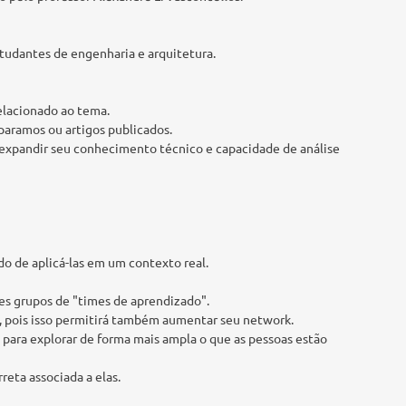
studantes de engenharia e arquitetura.
elacionado ao tema.
paramos ou artigos publicados.
ão expandir seu conhecimento técnico e capacidade de análise
o de aplicá-las em um contexto real.
ses grupos de "times de aprendizado".
te, pois isso permitirá também aumentar seu network.
 para explorar de forma mais ampla o que as pessoas estão
reta associada a elas.