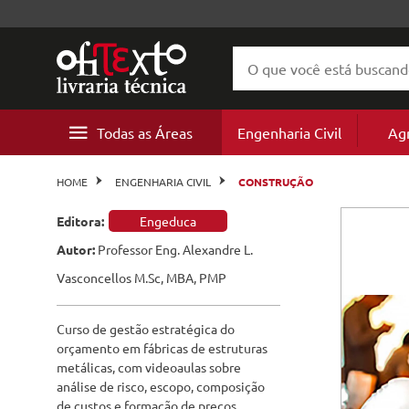
Todas as Áreas
Engenharia Civil
Ag
Geotecnia
Agricult
Agronomia
Agricult
Projeto 
Ecologia
Meio Am
Geotecn
Mineraç
Cultura
Energia e
Geografi
Literatur
Cursos
Estruturas
Recursos
HOME
ENGENHARIA CIVIL
CONSTRUÇÃO
e
Florestai
Concreto
Pedologi
Arquitetura
Recursos
Urbanis
Biologia
Educação
Estrutur
Petróleo
Ciências
Cartogra
Literatur
Talks
Editora:
Engeduca
Construção
Agroneg
Patologia
Autor:
Professor Eng. Alexandre L.
Biologia e Ecologia
Pedologi
Paisagis
Engenhar
Constru
Geomorf
Biografia
Worksho
e
Vasconcellos M.Sc, MBA, PMP
Perícias
Ciências do Ambiente
Hidrologia
Agroneg
Patologia
Geologia
Ficção ci
e
Hidráulica
Curso de gestão estratégica do
Engenharia Civil
Barragens
Hidrologi
orçamento em fábricas de estruturas
Pavimentação
metálicas, com videoaulas sobre
Engenharia de Minas
Saneamento
análise de risco, escopo, composição
Barragen
de custos e formação de preços.