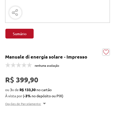
Sumário
Manuale di energia solare - Impresso
nenhuma avaliação
R$ 399,90
ou
3
x
de
R$ 133,30
À vista por
(
-3%
no depósito ou PIX)
Opções de Parcelamento: