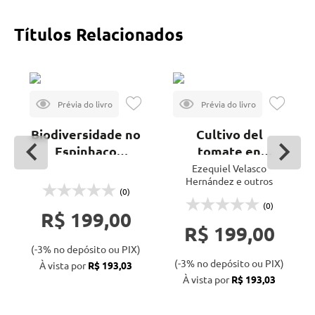
Títulos Relacionados
Biodiversidade no
Cultivo del
Espinhaço
tomate en
Meridional:
hidroponía e
Ezequiel Velasco
Hernández e outros
biomas e áreas
invernadero - 3ª
(0)
protegidas
ed.
(0)
R$ 199,00
R$ 199,00
(-3% no depósito ou PIX)
(-3% no depósito ou PIX)
À vista por
R$ 193,03
À vista por
R$ 193,03