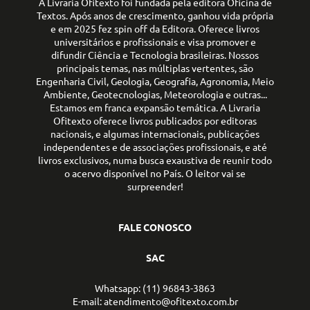
A Livraria Ofitexto foi fundada pela editora Oficina de
Textos. Após anos de crescimento, ganhou vida própria
e em 2025 fez spin off da Editora. Oferece livros
universitários e profissionais e visa promover e
difundir Ciência e Tecnologia brasileiras. Nossos
principais temas, nas múltiplas vertentes, são
Engenharia Civil, Geologia, Geografia, Agronomia, Meio
Ambiente, Geotecnologias, Meteorologia e outras...
Estamos em franca expansão temática. A Livraria
Ofitexto oferece livros publicados por editoras
nacionais, e algumas internacionais, publicações
independentes e de associações profissionais, e até
livros exclusivos, numa busca exaustiva de reunir todo
o acervo disponível no País. O leitor vai se
surpreender!
FALE CONOSCO
SAC
Whatsapp: (11) 96843-3863
E-mail: atendimento@ofitexto.com.br