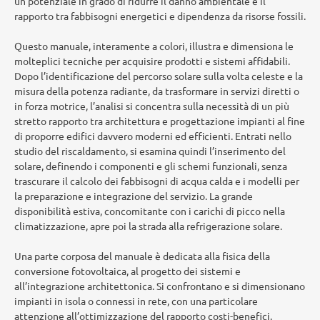
un potenziale in grado di ridurre il danno ambientale e il
rapporto tra fabbisogni energetici e dipendenza da risorse fossili.
Questo manuale, interamente a colori, illustra e dimensiona le
molteplici tecniche per acquisire prodotti e sistemi affidabili.
Dopo l’identificazione del percorso solare sulla volta celeste e la
misura della potenza radiante, da trasformare in servizi diretti o
in forza motrice, l’analisi si concentra sulla necessità di un più
stretto rapporto tra architettura e progettazione impianti al fine
di proporre edifici davvero moderni ed efficienti. Entrati nello
studio del riscaldamento, si esamina quindi l’inserimento del
solare, definendo i componenti e gli schemi funzionali, senza
trascurare il calcolo dei fabbisogni di acqua calda e i modelli per
la preparazione e integrazione del servizio. La grande
disponibilità estiva, concomitante con i carichi di picco nella
climatizzazione, apre poi la strada alla refrigerazione solare.
Una parte corposa del manuale è dedicata alla fisica della
conversione fotovoltaica, al progetto dei sistemi e
all’integrazione architettonica. Si confrontano e si dimensionano
impianti in isola o connessi in rete, con una particolare
attenzione all’ottimizzazione del rapporto costi-benefici.