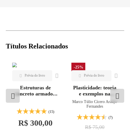
Títulos Relacionados
-25%
Estruturas de
Plasticidade: teoria
concreto armado -
e exemplos na
Vol. 2
engenharia
Marco Túlio Cícero Araújo
Fernandes
(15)
(7)
R$ 300,00
R$ 75,00