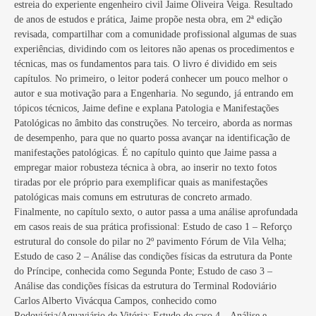
estreia do experiente engenheiro civil Jaime Oliveira Veiga. Resultado
de anos de estudos e prática, Jaime propõe nesta obra, em 2ª edição
revisada, compartilhar com a comunidade profissional algumas de suas
experiências, dividindo com os leitores não apenas os procedimentos e
técnicas, mas os fundamentos para tais. O livro é dividido em seis
capítulos. No primeiro, o leitor poderá conhecer um pouco melhor o
autor e sua motivação para a Engenharia. No segundo, já entrando em
tópicos técnicos, Jaime define e explana Patologia e Manifestações
Patológicas no âmbito das construções. No terceiro, aborda as normas
de desempenho, para que no quarto possa avançar na identificação de
manifestações patológicas. É no capítulo quinto que Jaime passa a
empregar maior robusteza técnica à obra, ao inserir no texto fotos
tiradas por ele próprio para exemplificar quais as manifestações
patológicas mais comuns em estruturas de concreto armado.
Finalmente, no capítulo sexto, o autor passa a uma análise aprofundada
em casos reais de sua prática profissional: Estudo de caso 1 – Reforço
estrutural do console do pilar no 2º pavimento Fórum de Vila Velha;
Estudo de caso 2 – Análise das condições físicas da estrutura da Ponte
do Príncipe, conhecida como Segunda Ponte; Estudo de caso 3 –
Análise das condições físicas da estrutura do Terminal Rodoviário
Carlos Alberto Vivácqua Campos, conhecido como
Rodoviária/Aquaviário de Vitória; Estudo de caso 4 – Análise e