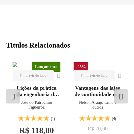
Títulos Relacionados
Lançamento
-25%
Lições da prática
Vantagens das lajes
da engenharia de
de continuidade nas
estruturas de
pontes pré-
José do Patrocínio
Nelson Araújo Lima e
concreto
moldadas
Figueirôa
outros
(1)
(4)
R$ 118,00
R$ 70,00